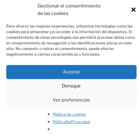
**Es imprescindible rellenar y firmar el boletín de alta de las
Gestionar el consentimiento
prestaciones para activar la cobertura.
de las cookies
**Seguros intermediados por Serpreco, Correduría de Seguros
Para ofrecer las mejores experiencias, utilizamos tecnologías como las
S.A., correduría vinculada a la Mutua de los Ingenieros.
cookies para almacenar y/o acceder a la información del dispositivo. El
Responsabilidad Civil y Caución concertadas. Nº J00609 Registro
consentimiento de estas tecnologías nos permitirá procesar datos como
el comportamiento de navegación o las identificaciones únicas en este
Administrativo Especial de Mediadores de Seguros.
sitio. No consentir o retirar el consentimiento, puede afectar
negativamente a ciertas características y funciones.
Aceptar
Inspirit – La Mutua de los Ingenieros – Vía Layetana, 39 2º
Denegar
piso – Teléfono: 93 295 43 00 Fax: 93 310 0638.
Aviso legal
.
Ver preferencias
Política de cookies
PolíticaDePrivacidad