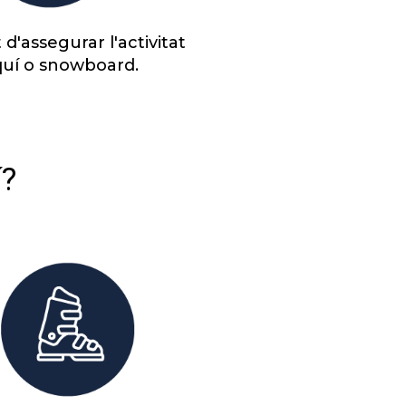
t d'assegurar l'activitat
quí o snowboard.
í?