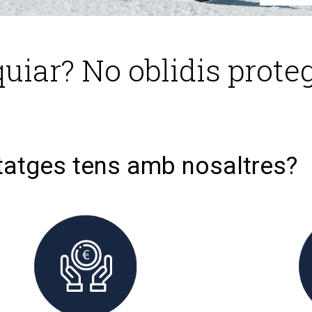
uiar? No oblidis proteg
tatges tens amb nosaltres?