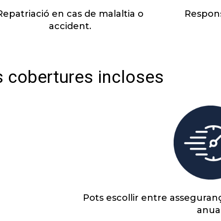
Repatriació en cas de malaltia o
Responsa
accident.
s cobertures incloses
Pots escollir entre asseguran
anual