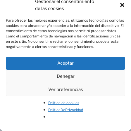
Gestionar el consentimiento
de las cookies
Para ofrecer las mejores experiencias, utilizamos tecnologías como las
cookies para almacenar y/o acceder a la información del dispositivo. El
consentimiento de estas tecnologías nos permitirá procesar datos
como el comportamiento de navegación o las identificaciones únicas
en este sitio. No consentir o retirar el consentimiento, puede afectar
negativamente a ciertas características y funciones.
Aceptar
Denegar
Ver preferencias
Inspirit – Grup La Mútua dels Enginyers – Via Laietana, 39
2n pis – Telèfon: 93 295 43 00 WhatsApp: 602 250 068.
Política de cookies
Avís legal
.
PolíticaDePrivacidad